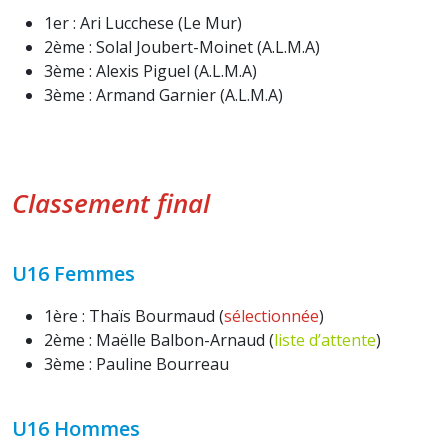
1er : Ari Lucchese (Le Mur)
2ème : Solal Joubert-Moinet (A.L.M.A)
3ème : Alexis Piguel (A.L.M.A)
3ème : Armand Garnier (A.L.M.A)
Classement final
U16 Femmes
1ère : Thaïs Bourmaud (
sélectionnée
)
2ème : Maëlle Balbon-Arnaud (
liste d’attente
)
3ème : Pauline Bourreau
U16 Hommes