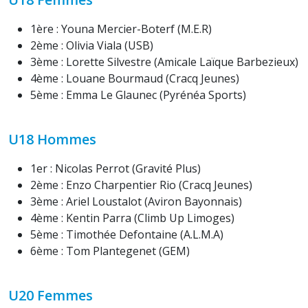
1ère : Youna Mercier-Boterf (M.E.R)
2ème : Olivia Viala (USB)
3ème : Lorette Silvestre (Amicale Laïque Barbezieux)
4ème : Louane Bourmaud (Cracq Jeunes)
5ème : Emma Le Glaunec (Pyrénéa Sports)
U18 Hommes
1er : Nicolas Perrot (Gravité Plus)
2ème : Enzo Charpentier Rio (Cracq Jeunes)
3ème : Ariel Loustalot (Aviron Bayonnais)
4ème : Kentin Parra (Climb Up Limoges)
5ème : Timothée Defontaine (A.L.M.A)
6ème : Tom Plantegenet (GEM)
U20 Femmes