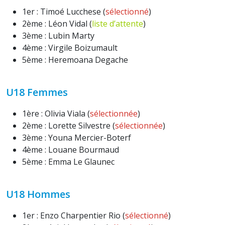
1er : Timoé Lucchese (
sélectionné
)
2ème : Léon Vidal (
liste d’attente
)
3ème : Lubin Marty
4ème : Virgile Boizumault
5ème : Heremoana Degache
U18 Femmes
1ère : Olivia Viala (
sélectionnée
)
2ème : Lorette Silvestre (
sélectionnée
)
3ème : Youna Mercier-Boterf
4ème : Louane Bourmaud
5ème : Emma Le Glaunec
U18 Hommes
1er : Enzo Charpentier Rio (
sélectionné
)