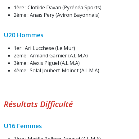
1ère : Clotilde Davan (Pyrénéa Sports)
2ème : Anaïs Pery (Aviron Bayonnais)
U20 Hommes
1er : Ari Lucchese (Le Mur)
2ème : Armand Garnier (A.L.M.A)
3ème : Alexis Piguel (A.L.M.A)
4ème : Solal Joubert-Moinet (A.L.M.A)
Résultats Difficulté
U16 Femmes