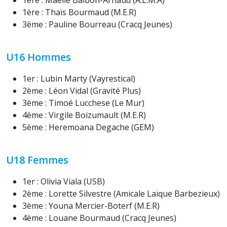
1ère : Maëlle Balbon-Arnaud (A.L.M.A)
1ère : Thaïs Bourmaud (M.E.R)
3ème : Pauline Bourreau (Cracq Jeunes)
U16 Hommes
1er : Lubin Marty (Vayrestical)
2ème : Léon Vidal (Gravité Plus)
3ème : Timoé Lucchese (Le Mur)
4ème : Virgile Boizumault (M.E.R)
5ème : Heremoana Degache (GEM)
U18 Femmes
1er : Olivia Viala (USB)
2ème : Lorette Silvestre (Amicale Laïque Barbezieux)
3ème : Youna Mercier-Boterf (M.E.R)
4ème : Louane Bourmaud (Cracq Jeunes)