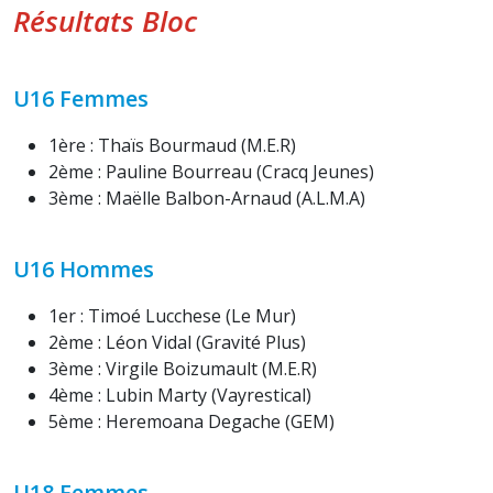
Résultats Bloc
U16 Femmes
1ère : Thaïs Bourmaud (M.E.R)
2ème : Pauline Bourreau (Cracq Jeunes)
3ème : Maëlle Balbon-Arnaud (A.L.M.A)
U16 Hommes
1er : Timoé Lucchese (Le Mur)
2ème : Léon Vidal (Gravité Plus)
3ème : Virgile Boizumault (M.E.R)
4ème : Lubin Marty (Vayrestical)
5ème : Heremoana Degache (GEM)
U18 Femmes