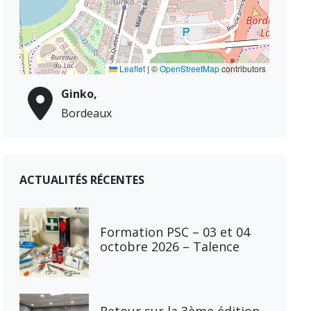
Leaflet
|
©
OpenStreetMap
contributors
Ginko,
Bordeaux
ACTUALITÉS RÉCENTES
Formation PSC – 03 et 04
octobre 2026 – Talence
Retour sur la 3ème édition