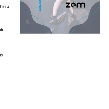
’issu
aine
us