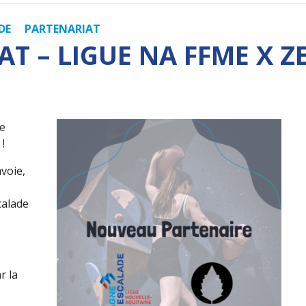
DE
PARTENARIAT
T – LIGUE NA FFME X Z
de
!
voie,
calade
r la